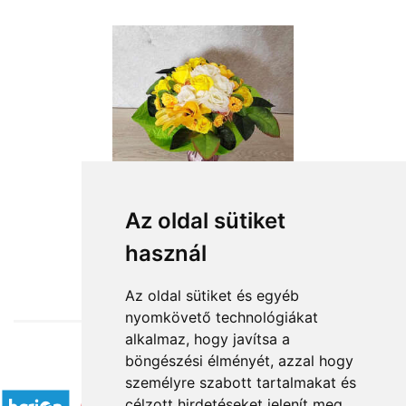
Az oldal sütiket
használ
from HUF11,520
Az oldal sütiket és egyéb
nyomkövető technológiákat
alkalmaz, hogy javítsa a
böngészési élményét, azzal hogy
Accepted payment methods
személyre szabott tartalmakat és
célzott hirdetéseket jelenít meg,