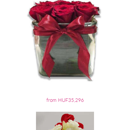
from HUF35,296