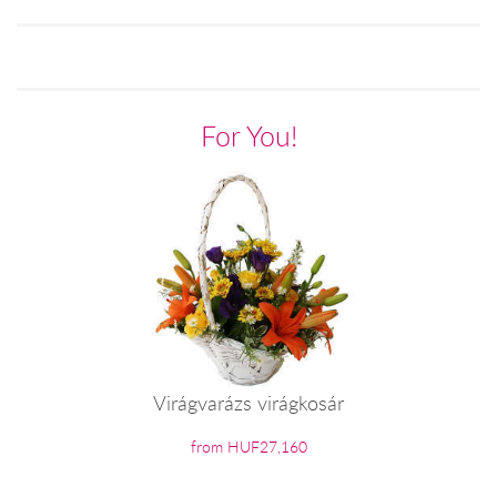
For You!
Virágvarázs virágkosár
from HUF27,160