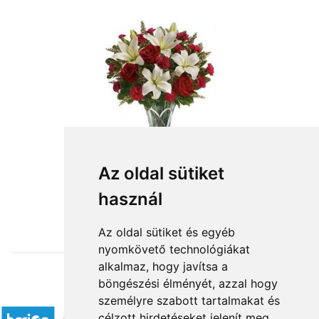
Az oldal sütiket
használ
from HUF38,640
Az oldal sütiket és egyéb
nyomkövető technológiákat
alkalmaz, hogy javítsa a
böngészési élményét, azzal hogy
Accepted payment methods
személyre szabott tartalmakat és
célzott hirdetéseket jelenít meg,