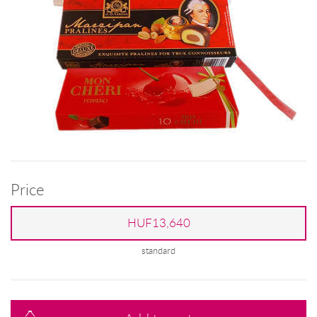
Price
HUF13,640
standard