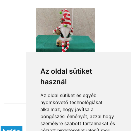
Az oldal sütiket
használ
from HUF16,760
Az oldal sütiket és egyéb
nyomkövető technológiákat
alkalmaz, hogy javítsa a
böngészési élményét, azzal hogy
Accepted payment methods
személyre szabott tartalmakat és
célzott hirdetéseket jelenít meg,