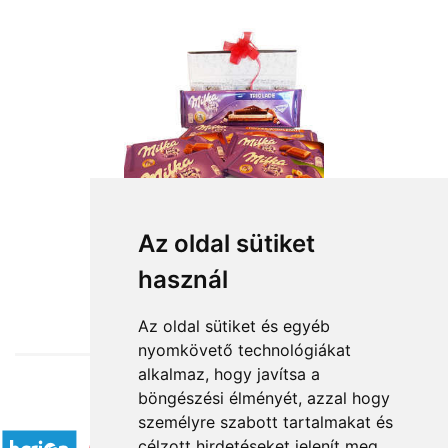
Az oldal sütiket
használ
from HUF14,000
Az oldal sütiket és egyéb
nyomkövető technológiákat
alkalmaz, hogy javítsa a
böngészési élményét, azzal hogy
Accepted payment methods
személyre szabott tartalmakat és
célzott hirdetéseket jelenít meg,