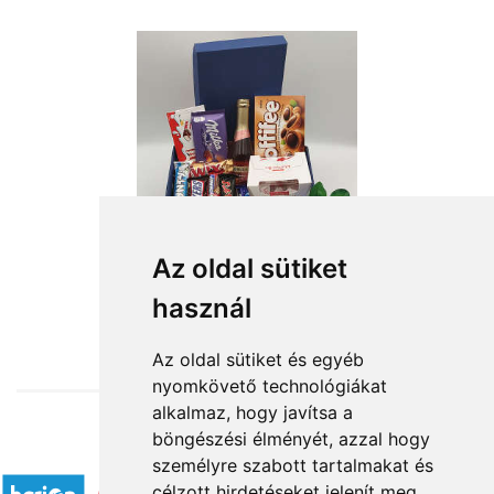
Az oldal sütiket
használ
from HUF19,800
Az oldal sütiket és egyéb
nyomkövető technológiákat
alkalmaz, hogy javítsa a
böngészési élményét, azzal hogy
Accepted payment methods
személyre szabott tartalmakat és
célzott hirdetéseket jelenít meg,