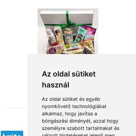
Az oldal sütiket
használ
from HUF19,160
Az oldal sütiket és egyéb
nyomkövető technológiákat
alkalmaz, hogy javítsa a
böngészési élményét, azzal hogy
Accepted payment methods
személyre szabott tartalmakat és
célzott hirdetéseket jelenít meg,