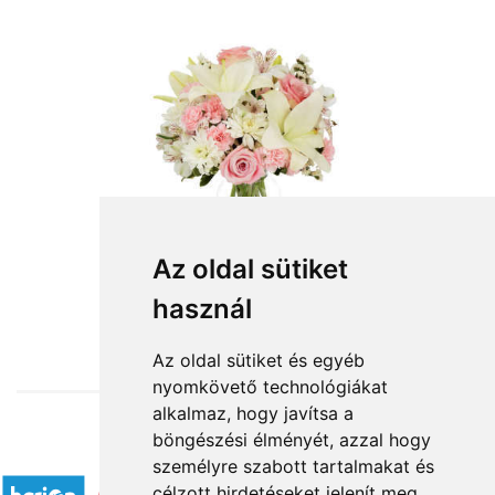
Az oldal sütiket
használ
from HUF27,600
Az oldal sütiket és egyéb
nyomkövető technológiákat
alkalmaz, hogy javítsa a
böngészési élményét, azzal hogy
Accepted payment methods
személyre szabott tartalmakat és
célzott hirdetéseket jelenít meg,