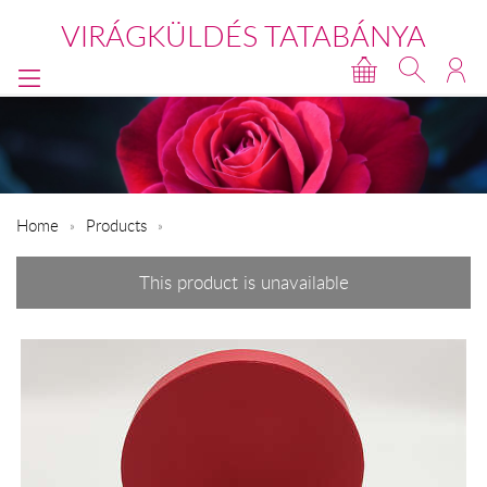
VIRÁGKÜLDÉS TATABÁNYA
Home
Products
This product is unavailable