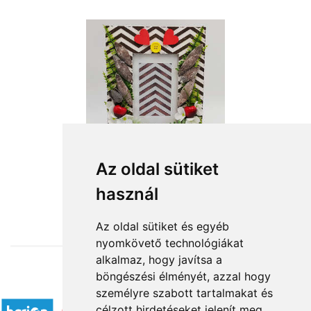
Az oldal sütiket
használ
from HUF6,600
Az oldal sütiket és egyéb
nyomkövető technológiákat
alkalmaz, hogy javítsa a
böngészési élményét, azzal hogy
Accepted payment methods
személyre szabott tartalmakat és
célzott hirdetéseket jelenít meg,