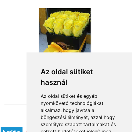
Az oldal sütiket
használ
from HUF31,200
Az oldal sütiket és egyéb
nyomkövető technológiákat
alkalmaz, hogy javítsa a
böngészési élményét, azzal hogy
Accepted payment methods
személyre szabott tartalmakat és
célzott hirdetéseket jelenít meg,