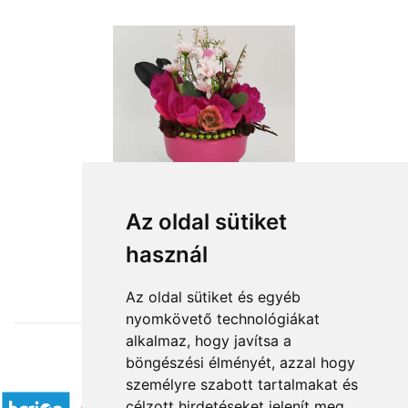
Az oldal sütiket
használ
from HUF14,000
Az oldal sütiket és egyéb
nyomkövető technológiákat
alkalmaz, hogy javítsa a
böngészési élményét, azzal hogy
Accepted payment methods
személyre szabott tartalmakat és
célzott hirdetéseket jelenít meg,