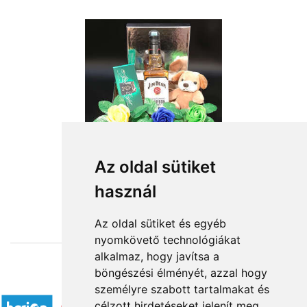
Az oldal sütiket
használ
from HUF21,600
Az oldal sütiket és egyéb
nyomkövető technológiákat
alkalmaz, hogy javítsa a
böngészési élményét, azzal hogy
Accepted payment methods
személyre szabott tartalmakat és
célzott hirdetéseket jelenít meg,