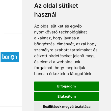
Álomszép
Az oldal sütiket
használ
104 000 Ft-tól
Az oldal sütiket és egyéb
nyomkövető technológiákat
alkalmaz, hogy javítsa a
böngészési élményét, azzal hogy
Elfogadott fizetési módok
személyre szabott tartalmakat és
célzott hirdetéseket jelenít meg,
és elemzi a weboldalunk
forgalmát, hogy megtudjuk
honnan érkeztek a látogatóink.
Á.SZ.F.
Elfogadom
Impresszum
Elutasítom
Adatkezelési tájékoztató
Beállítások megváltoztatása