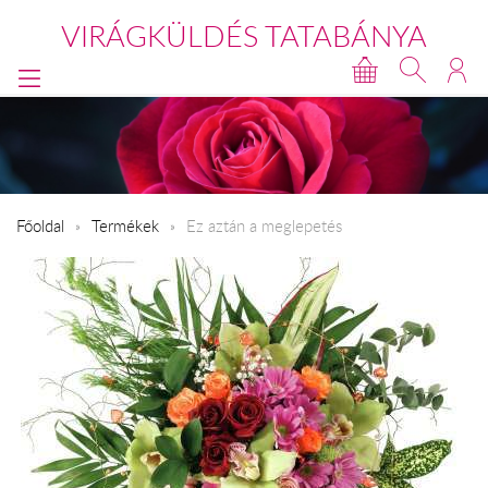
VIRÁGKÜLDÉS TATABÁNYA
Főoldal
Termékek
Ez aztán a meglepetés