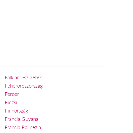
Falkland-szigetek
Fehéroroszország
Feröer
Fidzsi
Finnország
Francia Guyana
Francia Polinézia