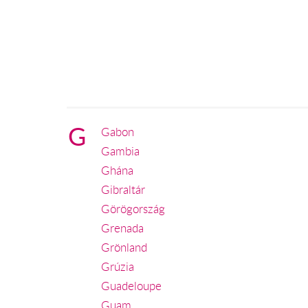
G
Gabon
Gambia
Ghána
Gibraltár
Görögország
Grenada
Grönland
Grúzia
Guadeloupe
Guam