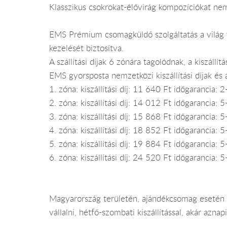
Klasszikus csokrokat-élővirág kompozíciókat nem
EMS Prémium csomagküldő szolgáltatás a világ t
kezelését biztosítva.
A szállítási díjak 6 zónára tagolódnak, a kiszáll
EMS gyorsposta nemzetközi kiszállítási díjak és
1. zóna: kiszállítási díj: 11 640 Ft időgarancia:
2. zóna: kiszállítási díj: 14 012 Ft időgarancia:
3. zóna: kiszállítási díj: 15 868 Ft időgarancia:
4. zóna: kiszállítási díj: 18 852 Ft időgarancia
5. zóna: kiszállítási díj: 19 884 Ft időgarancia
6. zóna: kiszállítási díj: 24 520 Ft időgarancia
Magyarország területén, ajándékcsomag esetén e
vállalni, hétfő-szombati kiszállítással, akár aznapi