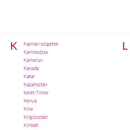
K
L
Kajmán-szigetek
Kambodzsa
Kamerun
Kanada
Katar
Kazahsztán
Kelet-Timor
Kenya
Kína
Kirgizisztán
Kiribati