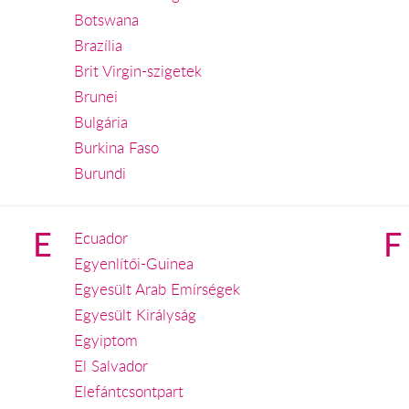
Botswana
Brazília
Brit Virgin-szigetek
Brunei
Bulgária
Burkina Faso
Burundi
E
F
Ecuador
Egyenlítői-Guinea
Egyesült Arab Emírségek
Egyesült Királyság
Egyiptom
El Salvador
Elefántcsontpart