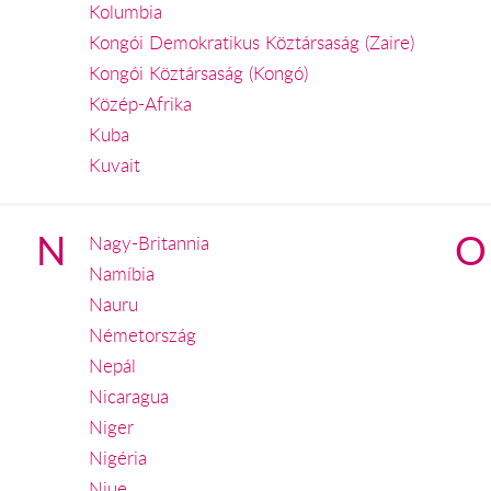
Kolumbia
Kongói Demokratikus Köztársaság (Zaire)
Kongói Köztársaság (Kongó)
Közép-Afrika
Kuba
Kuvait
N
O
Nagy-Britannia
Namíbia
Nauru
Németország
Nepál
Nicaragua
Niger
Nigéria
Niue