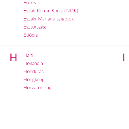
Eritrea
Észak-Korea (Koreai NDK)
Északi-Mariana-szigetek
Észtország
Etiópia
H
I
Haiti
Hollandia
Honduras
Hongkong
Horvátország