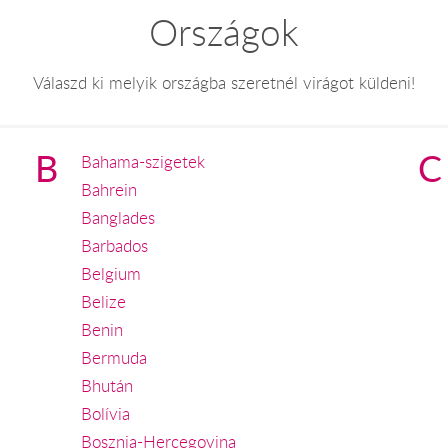
Országok
Válaszd ki melyik országba szeretnél virágot küldeni!
B
C
Bahama-szigetek
Bahrein
Banglades
Barbados
Belgium
Belize
Benin
Bermuda
Bhután
Bolívia
Bosznia-Hercegovina