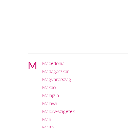
M
Macedónia
Madagaszkár
Magyarország
Makaó
Malajzia
Malawi
Maldív-szigetek
Mali
Málta