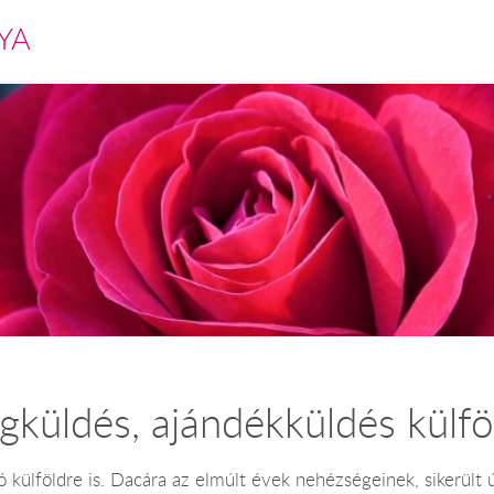
YA
ágküldés, ajándékküldés külfö
 külföldre is. Dacára az elmúlt évek nehézségeinek, sikerült új