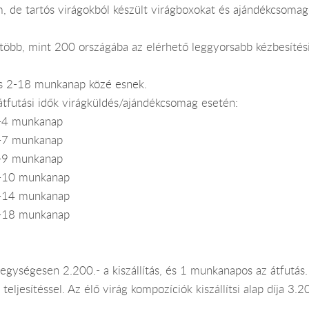
, de tartós virágokból készült virágboxokat és ajándékcsomag
öbb, mint 200 országába az elérhető leggyorsabb kézbesítési
ítás 2-18 munkanap közé esnek.
 átfutási idők virágküldés/ajándékcsomag esetén:
 2-4 munkanap
 5-7 munkanap
 5-9 munkanap
: 5-10 munkanap
: 5-14 munkanap
: 5-18 munkanap
gységesen 2.200.- a kiszállítás, és 1 munkanapos az átfutás
 teljesítéssel. Az élő virág kompozíciók kiszállítsi alap díja 3.2