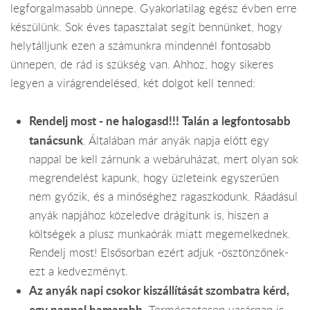
legforgalmasabb ünnepe. Gyakorlatilag egész évben erre
készülünk. Sok éves tapasztalat segít bennünket, hogy
helytálljunk ezen a számunkra mindennél fontosabb
ünnepen, de rád is szükség van. Ahhoz, hogy sikeres
legyen a virágrendelésed, két dolgot kell tenned:
Rendelj most - ne halogasd!!! Talán a legfontosabb
tanácsunk
. Általában már anyák napja előtt egy
nappal be kell zárnunk a webáruházat, mert olyan sok
megrendelést kapunk, hogy üzleteink egyszerűen
nem győzik, és a minőséghez ragaszkodunk. Ráadásul
anyák napjához közeledve drágítunk is, hiszen a
költségek a plusz munkaórák miatt megemelkednek.
Rendelj most! Elsősorban ezért adjuk -ösztönzőnek-
ezt a kedvezményt.
Az anyák napi csokor kiszállítását szombatra kérd,
egy nappal hamarabb.