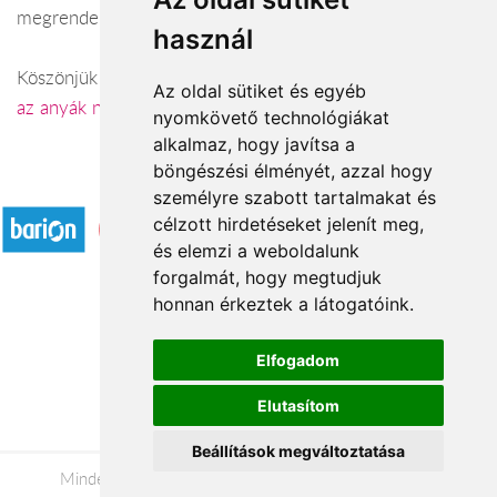
megrendelésig él.
használ
Köszönjük figyelmed, és jó böngészést kívánunk!
Tovább
Az oldal sütiket és egyéb
az anyák napi csokrokhoz
nyomkövető technológiákat
alkalmaz, hogy javítsa a
böngészési élményét, azzal hogy
Elfogadott fizetési módok
személyre szabott tartalmakat és
célzott hirdetéseket jelenít meg,
és elemzi a weboldalunk
forgalmát, hogy megtudjuk
honnan érkeztek a látogatóink.
Á.SZ.F.
Elfogadom
Impresszum
Elutasítom
Adatkezelési tájékoztató
Beállítások megváltoztatása
Minden jog fenntartva © 2026 |
+36 20 488-8362
|