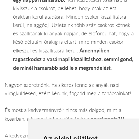
Természetesen vasárnap is
kivisszük a csokrot, de lehet, hogy csak az esti
órákban kerül átadásra. Minden csokor kiszállításra
kerül, ne aggódj. Üzleteink több száz csokrot kötnek
és szállítanak ki anyák napján, de előfordulhat, hogy a
késő délutáni órákig is eltart, mire minden csokor
Amennyiben
elkészül és kiszállításra kerül.
ragaszkodsz a vasárnapi kiszállításhoz, semmi gond,
de minél hamarabb add le a megrendelést.
Nagyon szeretnénk, ha sikeres lenne az anyák napi
virágküldésed, ezért kérünk, fogadd meg a tanácsainkat!
És most a kedvezményről: nincs más dolgod, mint a
anyaknapja10
kosárban, a kupon kód mezőbe beírni:
A kedvezmény 2016. április 24.-ig, illetve az első 100
Az oldal sütiket