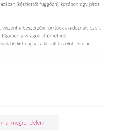
zában (készlettől függően), középen egy piros
, viszont a beszerzési források akadoznak, ezért
l függően a virágok eltérhetnek.
alább két nappal a kiszállítás előtt leadni.
nnal megrendelem