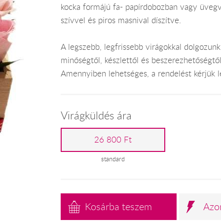
kocka formájú fa- papírdobozban vagy üvegvá
szívvel és piros masnival díszítve.
A legszebb, legfrissebb virágokkal dolgozunk
minőségtől, készlettől és beszerezhetőségtő
Amennyiben lehetséges, a rendelést kérjük leg
Virágküldés ára
26 800 Ft
standard
Kosárba teszem
Azo