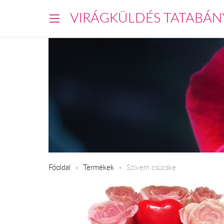
VIRÁGKÜLDÉS TATABÁN
Főoldal
Termékek
Szívem csücske