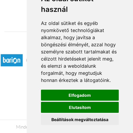
használ
19 600 Ft-tól
Az oldal sütiket és egyéb
nyomkövető technológiákat
alkalmaz, hogy javítsa a
böngészési élményét, azzal hogy
Elfogadott fizetési módok
személyre szabott tartalmakat és
célzott hirdetéseket jelenít meg,
és elemzi a weboldalunk
forgalmát, hogy megtudjuk
honnan érkeztek a látogatóink.
Á.SZ.F.
Elfogadom
Impresszum
Elutasítom
Adatkezelési tájékoztató
Beállítások megváltoztatása
Minden jog fenntartva © 2026 |
+36 20 488-8362
|