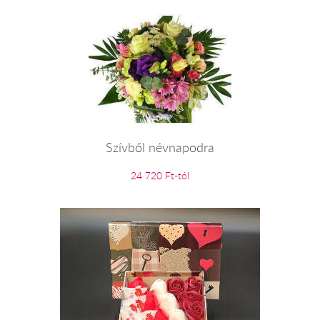
Szívből névnapodra
24 720 Ft-tól