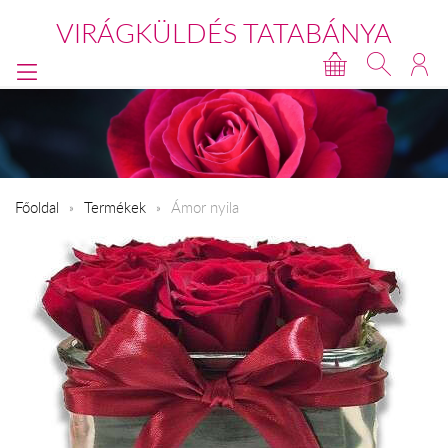
VIRÁGKÜLDÉS TATABÁNYA
Főoldal
Termékek
Ámor nyila