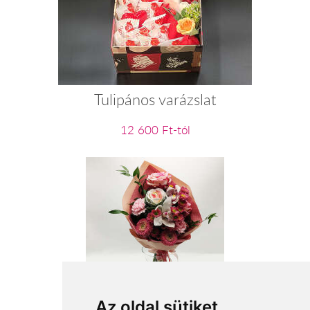
Tulipános varázslat
12 600 Ft-tól
Boldog névnapot
Az oldal sütiket