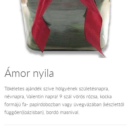
Ámor nyila
Tökéletes ajándék szíve hölgyének születésnapra,
névnapra, Valentin napra! 9 szál vörös rózsa, kocka
formájú fa- papírdobozban vagy üvegvázában (készlettől
függően)(oázisban), bordó masnival.