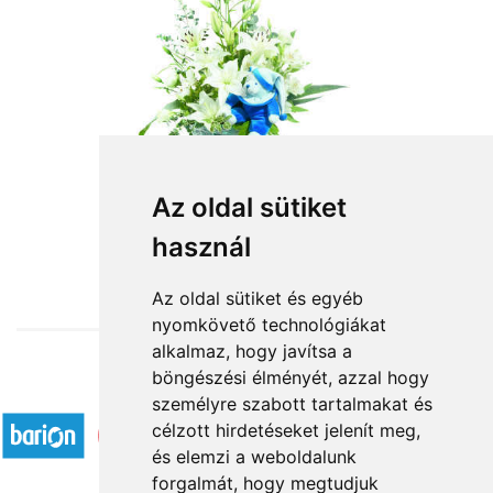
Virágkosár kisfiú születésére
Az oldal sütiket
használ
30 400 Ft-tól
Az oldal sütiket és egyéb
nyomkövető technológiákat
alkalmaz, hogy javítsa a
böngészési élményét, azzal hogy
Elfogadott fizetési módok
személyre szabott tartalmakat és
célzott hirdetéseket jelenít meg,
és elemzi a weboldalunk
forgalmát, hogy megtudjuk