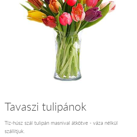
Tavaszi tulipánok
Tíz-húsz szál tulipán masnival átkötve - váza nélkül
szállítjuk.