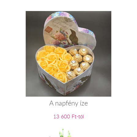
A napfény íze
13 600 Ft-tól