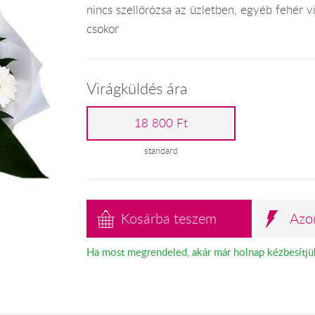
nincs szellőrózsa az üzletben, egyéb fehér vi
csokor
Virágküldés ára
18 800 Ft
standard
Kosárba teszem
Azo
Ha most megrendeled, akár már holnap kézbesítjü