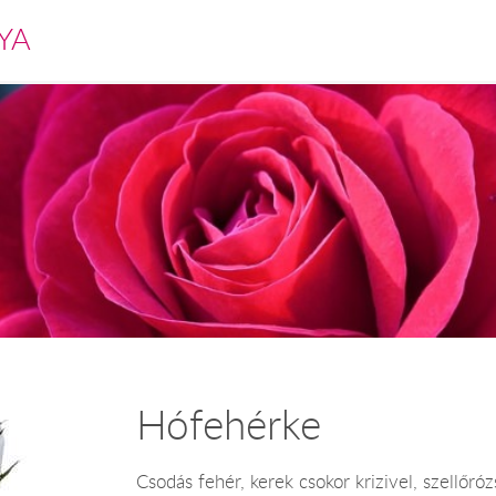
YA
Hófehérke
Csodás fehér, kerek csokor krizivel, szellőr