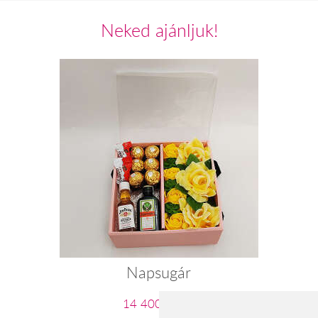
Neked ajánljuk!
Napsugár
14 400 Ft-tól