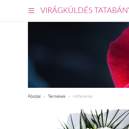
VIRÁGKÜLDÉS TATABÁN
Főoldal
Termékek
Hófehérke