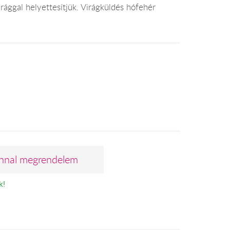
rággal helyettesítjük. Virágküldés hófehér
nnal megrendelem
k!