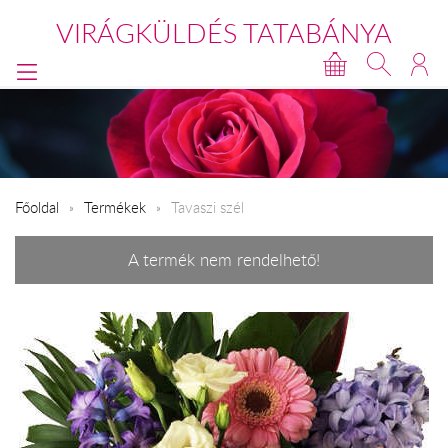
VIRÁGKÜLDÉS TATABÁNYA
Főoldal
Termékek
Tavaszi szél
A termék nem rendelhető!