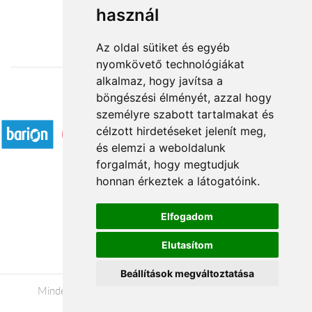
használ
16 360 Ft-tól
Az oldal sütiket és egyéb
nyomkövető technológiákat
alkalmaz, hogy javítsa a
böngészési élményét, azzal hogy
Elfogadott fizetési módok
személyre szabott tartalmakat és
célzott hirdetéseket jelenít meg,
és elemzi a weboldalunk
forgalmát, hogy megtudjuk
honnan érkeztek a látogatóink.
Á.SZ.F.
Elfogadom
Impresszum
Elutasítom
Adatkezelési tájékoztató
Beállítások megváltoztatása
Minden jog fenntartva © 2026 |
+36 20 488-8362
|
www.viragkuldestatabanya.hu