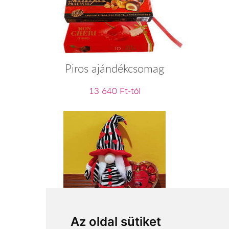
Piros ajándékcsomag
13 640 Ft-tól
Manólány zebramintás ruhában
Az oldal sütiket