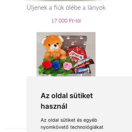
Üljenek a fiúk ölébe a lányok
17 000 Ft-tól
Barna plüss maci
Az oldal sütiket
használ
16 200 Ft-tól
Az oldal sütiket és egyéb
nyomkövető technológiákat