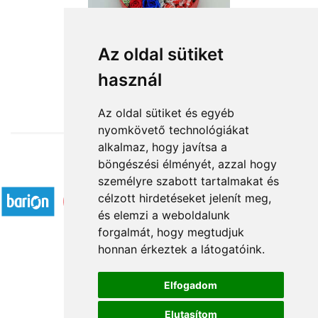
Szívemből szeretettel
Az oldal sütiket
használ
15 840 Ft-tól
Az oldal sütiket és egyéb
nyomkövető technológiákat
alkalmaz, hogy javítsa a
böngészési élményét, azzal hogy
Elfogadott fizetési módok
személyre szabott tartalmakat és
célzott hirdetéseket jelenít meg,
és elemzi a weboldalunk
forgalmát, hogy megtudjuk
honnan érkeztek a látogatóink.
Á.SZ.F.
Elfogadom
Impresszum
Elutasítom