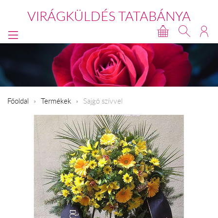
VIRÁGKÜLDÉS TATABÁNYA
Főoldal
Termékek
Sajgó szívvel