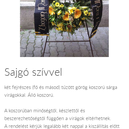
Sajgó szívvel
két fejrészes (fő és másod) tűzött görög koszorú sárga
virágokkal. Álló koszorú.
A koszorúban minőségtől, készlettől és
beszerezhetőségtől függően a virágok eltérhetnek.
A rendelést kérjük legalább két nappal a kiszállítás előtt