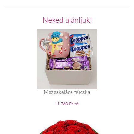
Neked ajánljuk!
Mézeskalács fiúcska
11 760 Ft-tól