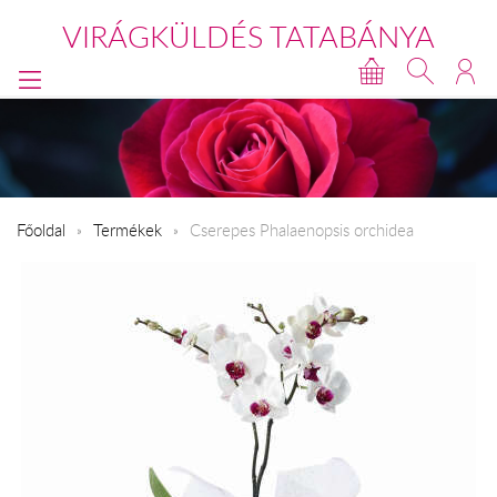
VIRÁGKÜLDÉS TATABÁNYA
Főoldal
Termékek
Cserepes Phalaenopsis orchidea