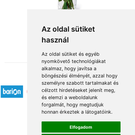
Szálas virágok:vegyes színű rózsák
Az oldal sütiket
használ
3 800 Ft-tól
Az oldal sütiket és egyéb
nyomkövető technológiákat
alkalmaz, hogy javítsa a
böngészési élményét, azzal hogy
Elfogadott fizetési módok
személyre szabott tartalmakat és
célzott hirdetéseket jelenít meg,
és elemzi a weboldalunk
forgalmát, hogy megtudjuk
honnan érkeztek a látogatóink.
Á.SZ.F.
Elfogadom
Impresszum