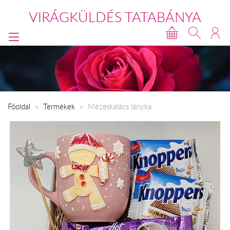
VIRÁGKÜLDÉS TATABÁNYA
Főoldal
Termékek
Mézeskalács lányka