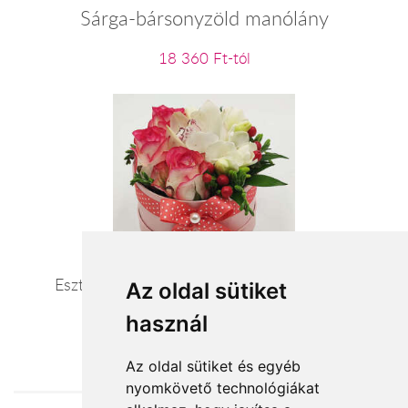
Sárga-bársonyzöld manólány
18 360 Ft-tól
Esztergom csodája -Virágküldés Esztergom
Az oldal sütiket
használ
19 080 Ft-tól
Az oldal sütiket és egyéb
nyomkövető technológiákat