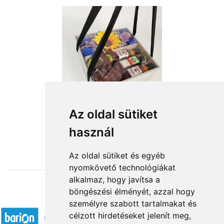
Tiszta szívvel
Az oldal sütiket
használ
16 400 Ft-tól
Az oldal sütiket és egyéb
nyomkövető technológiákat
alkalmaz, hogy javítsa a
böngészési élményét, azzal hogy
Elfogadott fizetési módok
személyre szabott tartalmakat és
célzott hirdetéseket jelenít meg,