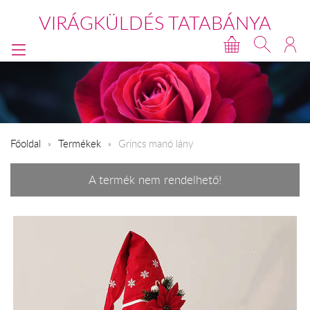
VIRÁGKÜLDÉS TATABÁNYA
Főoldal
Termékek
Grincs manó lány
A termék nem rendelhető!