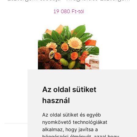
19 080 Ft-tól
vegyes csokor plüssel, csokival
Az oldal sütiket
használ
31 000 Ft-tól
Az oldal sütiket és egyéb
nyomkövető technológiákat
alkalmaz, hogy javítsa a
böngészési élményét, azzal hogy