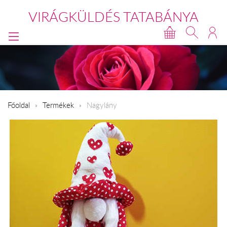
VIRÁGKÜLDÉS TATABÁNYA
Főoldal
Termékek
Nagylány