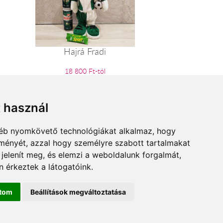
Hajrá Fradi
18 800 Ft-tól
t használ
gyéb nyomkövető technológiákat alkalmaz, hogy
lményét, azzal hogy személyre szabott tartalmakat
 jelenít meg, és elemzi a weboldalunk forgalmát,
 érkeztek a látogatóink.
ítom
Beállítások megváltoztatása
anya.hu