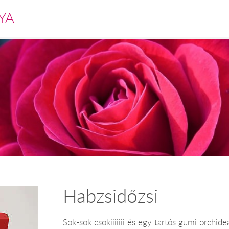
YA
Habzsidőzsi
Sok-sok csokiiiiiii és egy tartós gumi orchi