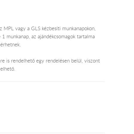
az MPL vagy a GLS kézbesíti munkanapokon,
je 1 munkanap, az ajándékcsomagok tartalma
térhetnek.
e is rendelhető egy rendelésen belül, viszont
elhető.