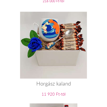
216 000 Ft-tól
Horgász kaland
11 920 Ft-tól