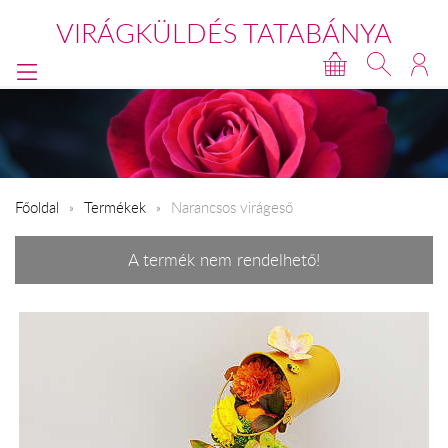
VIRÁGKÜLDÉS TATABÁNYA
Főoldal
Termékek
Narancsos virágeső
A termék nem rendelhető!