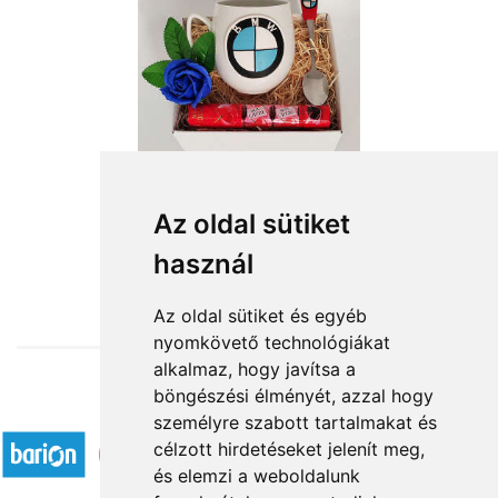
BMW fanoknak
Az oldal sütiket
használ
11 800 Ft-tól
Az oldal sütiket és egyéb
nyomkövető technológiákat
alkalmaz, hogy javítsa a
böngészési élményét, azzal hogy
Elfogadott fizetési módok
személyre szabott tartalmakat és
célzott hirdetéseket jelenít meg,
és elemzi a weboldalunk