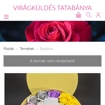
VIRÁGKÜLDÉS TATABÁNYA
Főoldal
Termékek
Boglárka
A termék nem rendelhető!