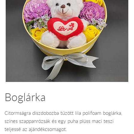
Boglárka
Citormságra díszdobozba tűzött lila polifoam boglárka,
színes szappanrózsák és egy puha plüss maci teszi
teljessé az ajándékcsomagot.