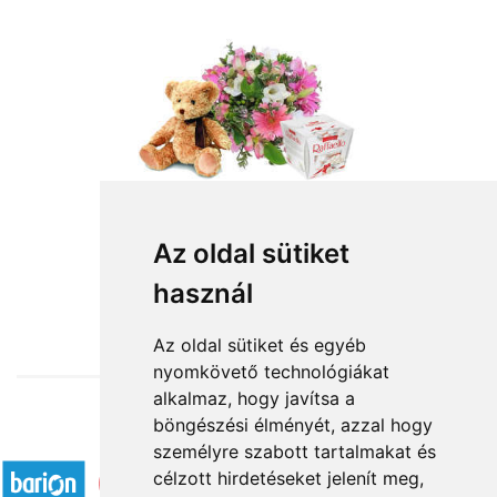
Szeretettel
Az oldal sütiket
használ
31 000 Ft-tól
Az oldal sütiket és egyéb
nyomkövető technológiákat
alkalmaz, hogy javítsa a
böngészési élményét, azzal hogy
Elfogadott fizetési módok
személyre szabott tartalmakat és
célzott hirdetéseket jelenít meg,