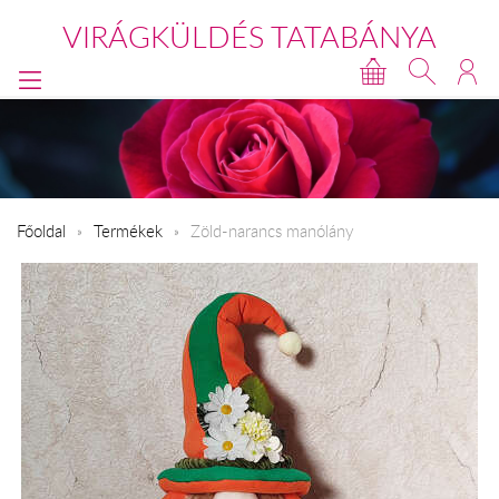
VIRÁGKÜLDÉS TATABÁNYA
Főoldal
Termékek
Zöld-narancs manólány