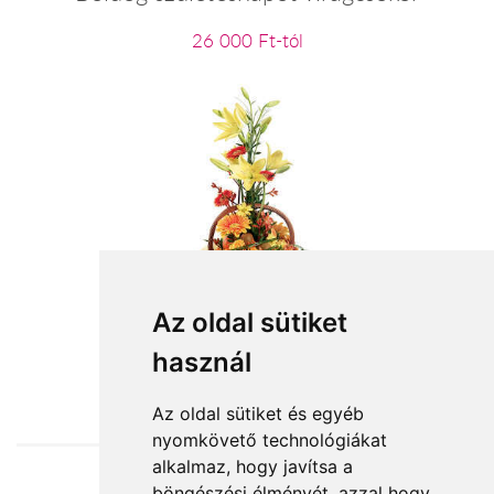
26 000 Ft-tól
Gyümölcs és virágkosár
Az oldal sütiket
használ
36 000 Ft-tól
Az oldal sütiket és egyéb
nyomkövető technológiákat
alkalmaz, hogy javítsa a
böngészési élményét, azzal hogy