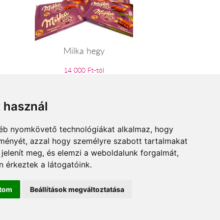
Milka hegy
14 000 Ft-tól
t használ
gyéb nyomkövető technológiákat alkalmaz, hogy
lményét, azzal hogy személyre szabott tartalmakat
 jelenít meg, és elemzi a weboldalunk forgalmát,
 érkeztek a látogatóink.
ítom
Beállítások megváltoztatása
anya.hu