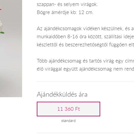
szappan- és selyem virágok.
Bögre ámérője kb: 12 cm.
Az ajándékcsomagok vidéken készülnek, és 
munkaidőben 8-16 óra között, szállítási ide
készlettől és beszerezhetőségtől függően el
Több ajándékcsomag és tartós virág egy címr
élő virággal együtt ajándékcsomag nem rend
Ajándékküldés ára
11 360 Ft
standard