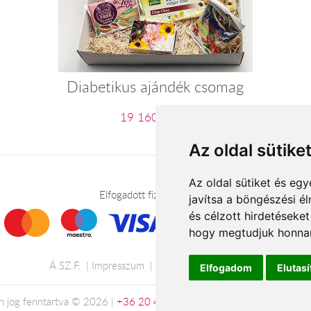
Diabetikus ajándék csomag
19 160 Ft-tól
Az oldal sütike
Az oldal sütiket és e
Elfogadott fizetési módok
javítsa a böngészési é
és célzott hirdetéseket
hogy megtudjuk honnan
Á.SZ.F.
Impresszum
Adatkezelési tájékoztató
Elfogadom
Elutas
 jog fenntartva © 2026 |
+36 20 488-8362
| www.viragkuldestatab