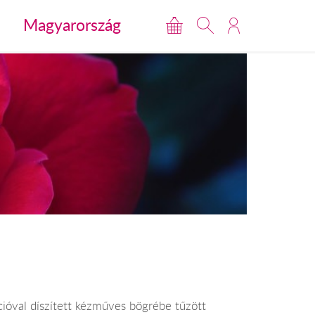
Magyarország
cióval díszített kézműves bögrébe tűzött