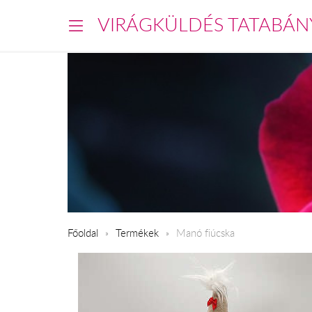
VIRÁGKÜLDÉS TATABÁN
Főoldal
Termékek
Manó fiúcska