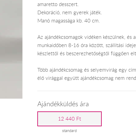
amaretto desszert.
Dekoráció, nem gyerek játék.
Manó magassága kb. 40 cm.
Az ajándékcsomagok vidéken készülnek, és 
munkaidőben 8-16 óra között, szállítási ide
készlettől és beszerezhetőségtől függően el
Több ajándékcsomag és selyemvirág egy címr
élő virággal együtt ajándékcsomag nem rend
Ajándékküldés ára
12 440 Ft
standard