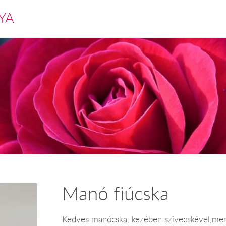
YA
Manó fiúcska
Kedves manócska, kezében szivecskével,mer