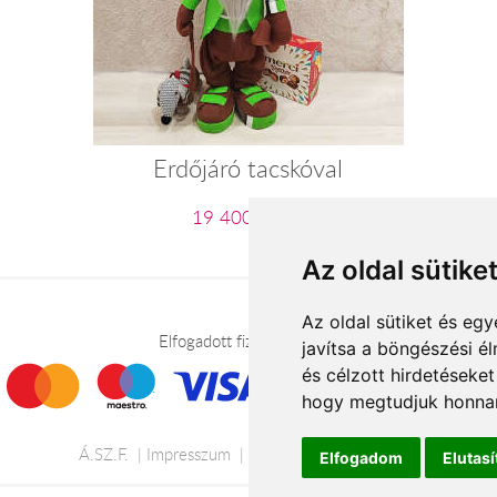
Erdőjáró tacskóval
19 400 Ft-tól
Az oldal sütike
Az oldal sütiket és e
Elfogadott fizetési módok
javítsa a böngészési é
és célzott hirdetéseket
hogy megtudjuk honnan
Á.SZ.F.
Impresszum
Adatkezelési tájékoztató
Elfogadom
Elutas