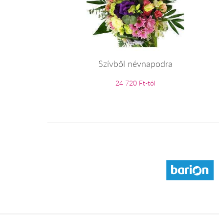
Szívből névnapodra
24 720 Ft-tól