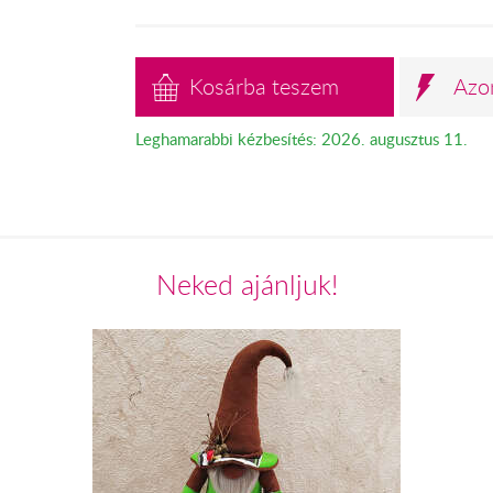
Kosárba teszem
Azo
Leghamarabbi kézbesítés: 2026. augusztus 11.
Neked ajánljuk!