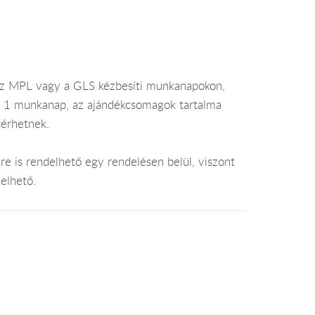
az MPL vagy a GLS kézbesíti munkanapokon,
je 1 munkanap, az ajándékcsomagok tartalma
térhetnek.
e is rendelhető egy rendelésen belül, viszont
elhető.