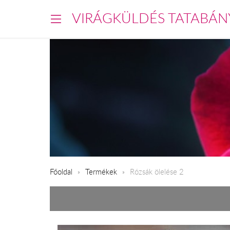
VIRÁGKÜLDÉS TATABÁN
Főoldal
Termékek
Rózsák ölelése 2