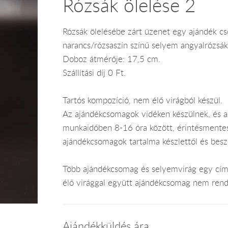
Rózsák ölelése 2
Rózsák ölelésébe zárt üzenet egy ajándék c
narancs/rózsaszín színű selyem angyalrózsá
Doboz átmérője: 17,5 cm.
Szállítási díj 0 Ft.
Tartós kompozíció, nem élő virágból készül.
Az ajándékcsomagok vidéken készülnek, és 
munkaidőben 8-16 óra között, érintésmentes ki
ajándékcsomagok tartalma készlettől és bes
Több ajándékcsomag és selyemvirág egy címr
élő virággal együtt ajándékcsomag nem rend
Ajándékküldés ára