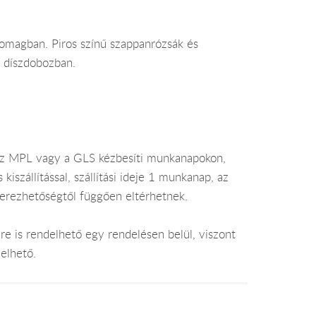
somagban. Piros színű szappanrózsák és
k díszdobozban.
az MPL vagy a GLS kézbesíti munkanapokon,
szállítással, szállítási ideje 1 munkanap, az
zerezhetőségtől függően eltérhetnek.
e is rendelhető egy rendelésen belül, viszont
elhető.