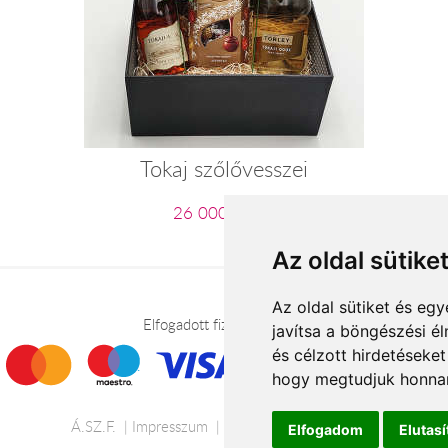
Tokaj szőlővesszei
26 000 Ft-tól
Az oldal sütike
Az oldal sütiket és e
Elfogadott fizetési módok
javítsa a böngészési é
és célzott hirdetéseket
hogy megtudjuk honnan
Á.SZ.F.
Impresszum
Adatkezelési tájékoztató
Elfogadom
Elutas