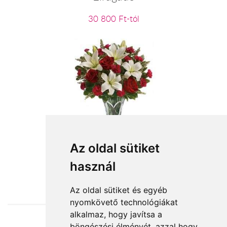
30 800 Ft-tól
Be my Valentine
Az oldal sütiket
használ
38 640 Ft-tól
Az oldal sütiket és egyéb
nyomkövető technológiákat
alkalmaz, hogy javítsa a
böngészési élményét, azzal hogy