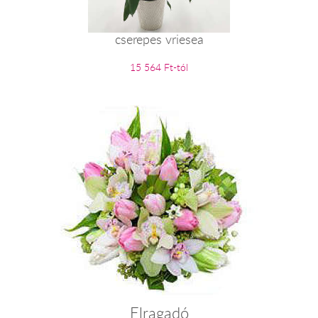
cserepes vriesea
15 564 Ft-tól
Elragadó