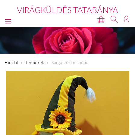
VIRÁGKÜLDÉS TATABÁNYA
Főoldal
Termékek
Sárga-zöld manófiú