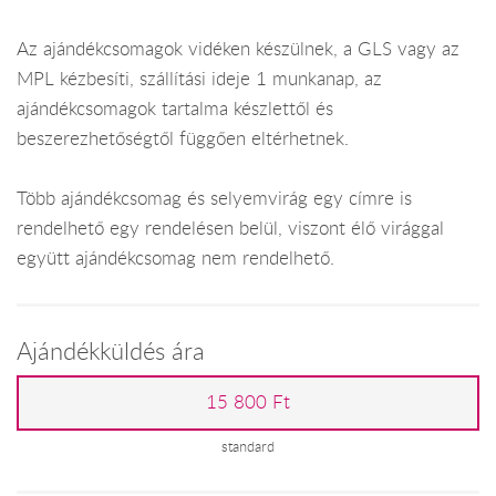
Az ajándékcsomagok vidéken készülnek, a GLS vagy az
MPL kézbesíti, szállítási ideje 1 munkanap, az
ajándékcsomagok tartalma készlettől és
beszerezhetőségtől függően eltérhetnek.
Több ajándékcsomag és selyemvirág egy címre is
rendelhető egy rendelésen belül, viszont élő virággal
együtt ajándékcsomag nem rendelhető.
Ajándékküldés ára
15 800 Ft
standard