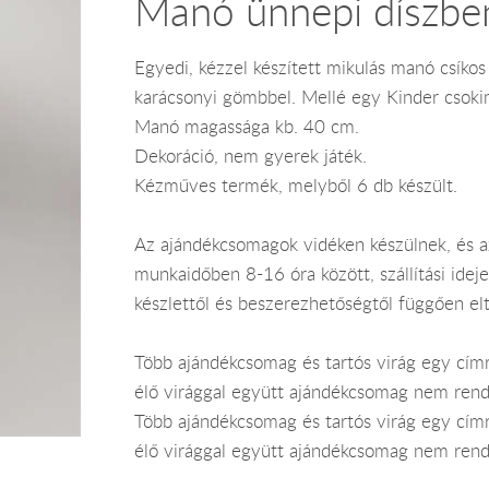
Manó ünnepi díszbe
Egyedi, kézzel készített mikulás manó csíko
karácsonyi gömbbel. Mellé egy Kinder csokim
Manó magassága kb. 40 cm.
Dekoráció, nem gyerek játék.
Kézműves termék, melyből 6 db készült.
Az ajándékcsomagok vidéken készülnek, és 
munkaidőben 8-16 óra között, szállítási ide
készlettől és beszerezhetőségtől függően el
Több ajándékcsomag és tartós virág egy címr
élő virággal együtt ajándékcsomag nem rend
Több ajándékcsomag és tartós virág egy címr
élő virággal együtt ajándékcsomag nem rend