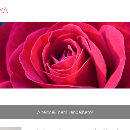
YA
A termék nem rendelhető!