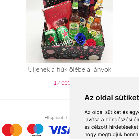
Üljenek a fiúk ölébe a lányok
17 000 Ft-tól
Az oldal sütike
Az oldal sütiket és e
Elfogadott fizetési módok
javítsa a böngészési é
és célzott hirdetéseket
hogy megtudjuk honnan