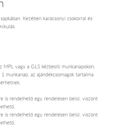
n
s sapkában. Kezében karácsonyi csokorral és
ikulás.
az MPL vagy a GLS kézbesíti munkanapokon,
je 1 munkanap, az ajándékcsomagok tartalma
térhetnek.
e is rendelhető egy rendelésen belül, viszont
elhető.
e is rendelhető egy rendelésen belül, viszont
elhető.