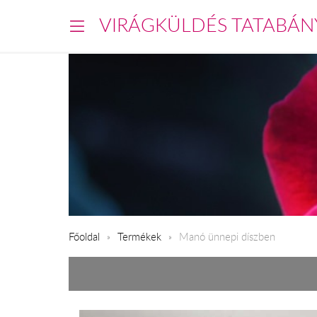
VIRÁGKÜLDÉS TATABÁN
Főoldal
Termékek
Manó ünnepi díszben