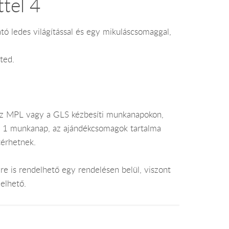
tel 4
tó ledes világítással és egy mikuláscsomaggal,
ted.
az MPL vagy a GLS kézbesíti munkanapokon,
je 1 munkanap, az ajándékcsomagok tartalma
térhetnek.
e is rendelhető egy rendelésen belül, viszont
elhető.