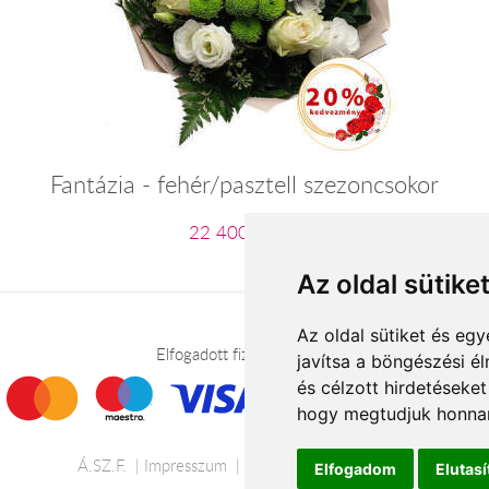
Fantázia - fehér/pasztell szezoncsokor
22 400 Ft-tól
Az oldal sütike
Az oldal sütiket és e
Elfogadott fizetési módok
javítsa a böngészési é
és célzott hirdetéseket
hogy megtudjuk honnan
Á.SZ.F.
Impresszum
Adatkezelési tájékoztató
Elfogadom
Elutas