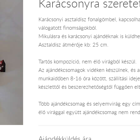
Karácsonyra szeretet
Karácsonyi asztaldísz fonalgömbel, kapcsolha
válogatott finomságokból.
Mikulásra és karácsonyi ajándéknak is küldhe
Asztaldísz átmérője kb: 25 cm.
Tartós kompozíció, nem élő virágból készül.
Az ajándékcsomagok vidéken készülnek, és 
munkaidőben 8-16 óra között, szállítási ide
készlettől és beszerezhetőségtől függően el
Több ajándékcsomag és selyemvirág egy címr
élő virággal együtt ajándékcsomag nem rend
Ajándékküldés ára