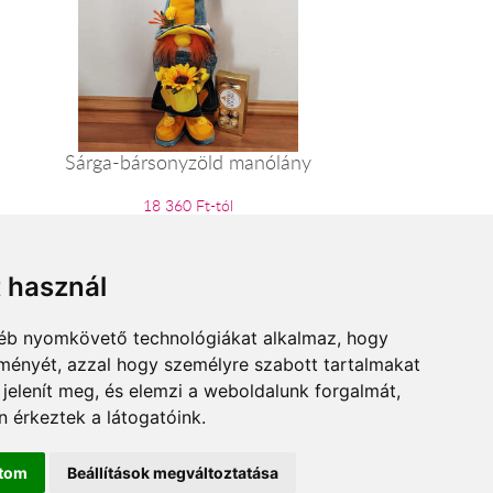
Sárga-bársonyzöld manólány
18 360 Ft-tól
t használ
gyéb nyomkövető technológiákat alkalmaz, hogy
lményét, azzal hogy személyre szabott tartalmakat
 jelenít meg, és elemzi a weboldalunk forgalmát,
 érkeztek a látogatóink.
ítom
Beállítások megváltoztatása