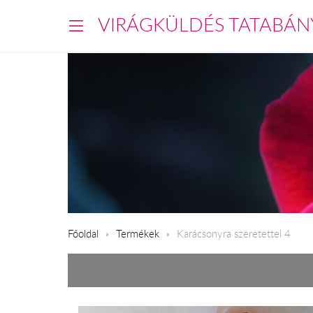
VIRÁGKÜLDÉS TATABÁN
Főoldal
Termékek
Karácsonyra szeretettel 4