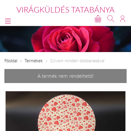
VIRÁGKÜLDÉS TATABÁNYA
Főoldal
Termékek
Szívem minden dobbanásával
A termék nem rendelhető!