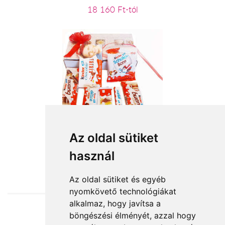
18 160 Ft-tól
Kinder csoki ajándékcsomag
Az oldal sütiket
használ
11 720 Ft-tól
Az oldal sütiket és egyéb
nyomkövető technológiákat
alkalmaz, hogy javítsa a
böngészési élményét, azzal hogy
Elfogadott fizetési módok