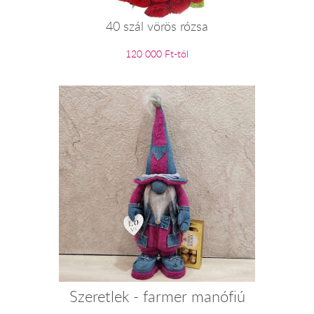
40 szál vörös rózsa
120 000 Ft-tól
Szeretlek - farmer manófiú