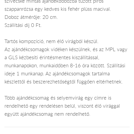
szivecske mintás ajándékdobozba tűzött piros
szappanrózsa egy kedves kis fehér plüss macival.
Doboz átmérője: 20 cm.
Szállítási díj 0 Ft.
Tartós kompozíció, nem élő virágból készül.
Az ajándékcsomagok vidéken készülnek, és az MPL vagy
a GLS kézbesíti érintésmentes kiszállítással,
munkanapokon, munkaidőben 8-16 óra között. Szállítási
ideje 1 munkanap. Az ajándékcsomagok tartalma
készlettől és beszerezhetőségtől függően eltérhetnek.
Több ajándékcsomag és selyemvirág egy címre is
rendelhető egy rendelésen belül, viszont élő virággal
együtt ajándékcsomag nem rendelhető.