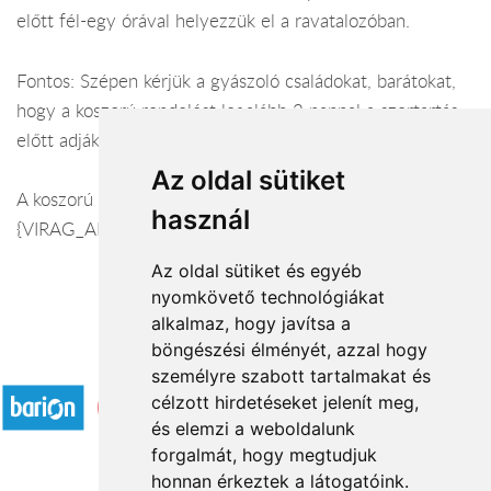
előtt fél-egy órával helyezzük el a ravatalozóban.
Fontos: Szépen kérjük a gyászoló családokat, barátokat,
hogy a koszorú rendelést legalább 2 nappal a szertartás
előtt adják le.
Az oldal sütiket
A koszorú kiszállítás ára {TELEPULES} településre:
használ
{VIRAG_AR}
Az oldal sütiket és egyéb
nyomkövető technológiákat
alkalmaz, hogy javítsa a
böngészési élményét, azzal hogy
Elfogadott fizetési módok
személyre szabott tartalmakat és
célzott hirdetéseket jelenít meg,
és elemzi a weboldalunk
forgalmát, hogy megtudjuk
honnan érkeztek a látogatóink.