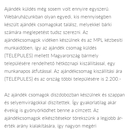
Ajándék küldés még sosem volt ennyire egyszerű.
Webáruházunkban olyan egyedi, kis mennyiségben
készült ajándék csomagokat találsz, melyekkel bárki
számára meglepetést tudsz szerezni. Az
ajándékcsomagok vidéken készülnek és az MPL kézbesíti
munkaidőben, így az ajándék csomag küldés
{TELEPULES} mellett Magyarország bármely
településére rendelhető hétköznapi kiszállítással, egy
munkanapos átfutással. Az ajándékcsomag kiszállítási ára
{TELEPULES} és az ország többi településére is 2.200.-
Az ajándék csomagok díszdobozban készülnek és szappan
és selyemvirágokkal díszítettek. Így gyakorlatilag akár
évekig is gyönyörködhet benne a címzett. Az
ajándékcsomagok elkészítésekor törekszünk a legjobb ár-
érték arány kialakítására, így nagyon megéri