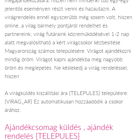
megajándékozására, hiszen nem mindenki tud egy-egy
jelentős eseményen részt venni és hazautazni. A
virágrendelés ennél egyszerűbb még sosem volt, hiszen
online, a világ bármely pontjáról rendelhet és
partnereink, virág futáraink közreműködésével 1-2 nap
alatt megvalósítható a kért virágcsokor kézbesítése
Magyarország számos településére. Virágot ajándékozni
mindig öröm. Virágot kapni ajándékba még nagyobb
öröm és meglepetés. Ne késlekedj a virág rendeléssel,
hiszen
A virágküldés kiszállítási ára {TELEPULES} településre:
{VIRAG_AR} Ez automatikusan hozzáadódik a csokor
árához.
Ajándékcsomag küldés , ajándék
rendelés {TELEPULES}