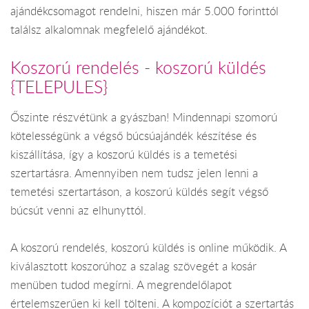
ajándékcsomagot rendelni, hiszen már 5.000 forinttól
találsz alkalomnak megfelelő ajándékot.
Koszorú rendelés - koszorú küldés
{TELEPULES}
Őszinte részvétünk a gyászban! Mindennapi szomorú
kötelességünk a végső búcsúajándék készítése és
kiszállítása, így a koszorú küldés is a temetési
szertartásra. Amennyiben nem tudsz jelen lenni a
temetési szertartáson, a koszorú küldés segít végső
búcsút venni az elhunyttól.
A koszorú rendelés, koszorú küldés is online működik. A
kiválasztott koszorúhoz a szalag szövegét a kosár
menüben tudod megírni. A megrendelőlapot
értelemszerűen ki kell tölteni. A kompozíciót a szertartás