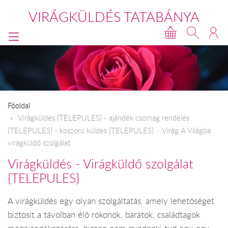
VIRÁGKÜLDÉS TATABÁNYA
Főoldal
​Virágküldés {TELEPULES} - ajándék csomag rendelés
{TELEPULES} - koszorú küldés {TELEPULES} – Virág A Világba
virágküldő szolgálat
Virágküldés - Virágküldő szolgálat
{TELEPULES}
A virágküldés egy olyan szolgáltatás, amely lehetőséget
biztosít a távolban élő rokonok, barátok, családtagok