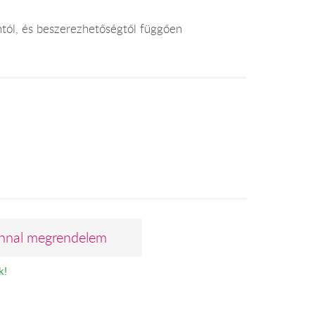
ontól, és beszerezhetőségtől függően
nnal megrendelem
k!