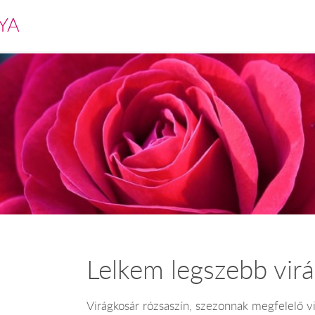
YA
Lelkem legszebb virá
Virágkosár rózsaszín, szezonnak megfelelő vir