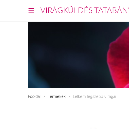
VIRÁGKÜLDÉS TATABÁN
Főoldal
Termékek
Lelkem legszebb virágai