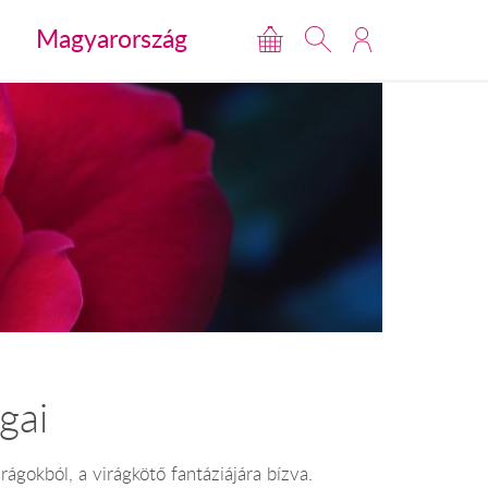
Magyarország
gai
ágokból, a virágkötő fantáziájára bízva.