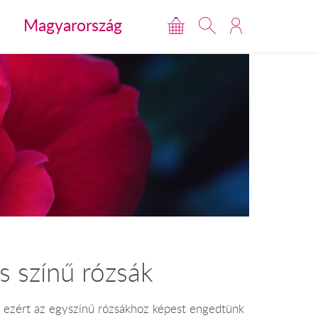
Magyarország
s színű rózsák
k, ezért az egyszínű rózsákhoz képest engedtünk