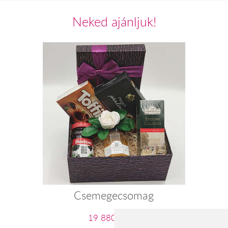
Neked ajánljuk!
Csemegecsomag
19 880 Ft-tól