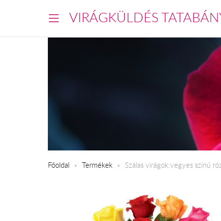
VIRÁGKÜLDÉS TATABÁN
Főoldal
Termékek
Szálas virágok:vegyes színű ró