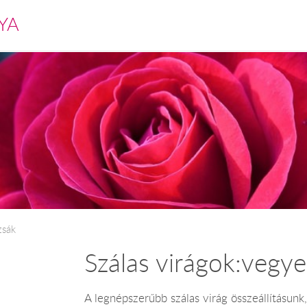
YA
zsák
Szálas virágok:vegye
A legnépszerűbb szálas virág összeállításun