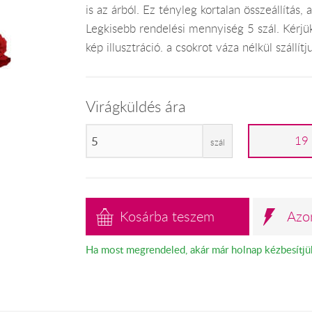
is az árból. Ez tényleg kortalan összeállítás
Legkisebb rendelési mennyiség 5 szál. Kérjük
kép illusztráció. a csokrot váza nélkül szállítj
Virágküldés ára
19
szál
Kosárba teszem
Azo
Ha most megrendeled, akár már holnap kézbesítjü