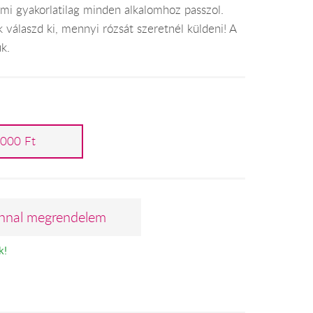
, ami gyakorlatilag minden alkalomhoz passzol.
 válaszd ki, mennyi rózsát szeretnél küldeni! A
uk.
 000 Ft
nnal megrendelem
k!