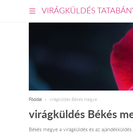
VIRÁGKÜLDÉS TATABÁN
Főoldal
virágküldés Békés megye
virágküldés Békés m
Békés megye a virágküldés és az ajándékküldés f