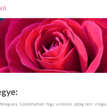
YA
egye:
ellegvára. Gondolhatnád, hogy viccelünk, pedig nem. Virágküld