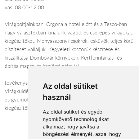
vas: 08:00-12:00
Virágboltjainkban: Orgona a hotel előtt és a Tesco-ban
nagy választékban kínálunk vágott és cserepes virágokat,
kiegészítőket. Menyasszonyi csokrok, esküvők teljes körű
díszítését vállaljuk. Kegyeleti koszorúk készítése és
kiszállítása Dombóvár környékén. Kertfenntartás- és
építés magán és közületi célra is!
tevékenység:
Az oldal sütiket
Virágküldés Dombóvár. Vágott- és cserepes virágok, dísz-
használ
és gyümölcsfák, cserjék, Florasca virágföldek,
kiegészítők. Menyasszonyi csokrok, esküvői dekorációk
Az oldal sütiket és egyéb
nyomkövető technológiákat
alkalmaz, hogy javítsa a
böngészési élményét, azzal hogy
Elfogadott fizetési módok