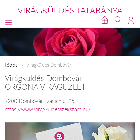
VIRÁGKÜLDÉS TATABÁNYA
Főoldal
Virágküldés Dombóvár
Virágküldés Dombóvár
ORGONA VIRÁGÜZLET
7200 Dombóvár, Ivanich u. 25.
https://www.viragkuldesszekszard.hu/