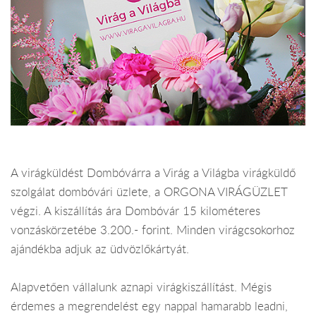
A virágküldést Dombóvárra a Virág a Világba virágküldő
szolgálat dombóvári üzlete, a ORGONA VIRÁGÜZLET
végzi. A kiszállítás ára Dombóvár 15 kilométeres
vonzáskörzetébe 3.200.- forint. Minden virágcsokorhoz
ajándékba adjuk az üdvözlőkártyát.
Alapvetően vállalunk aznapi virágkiszállítást. Mégis
érdemes a megrendelést egy nappal hamarabb leadni,