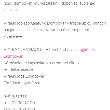
hogy dombóvári munkatársaink időben fel tudjanak
készülni.
Virágküldő szolgálatunk Dombóvár városba az év minden
napján vállal kiszállítást vasárnap és ünnepnapok
kivételével.
A ORGONA VIRÁGÜZLET webáruháza:
virágküldés
Dombóvár
Kérdéseiddel kapcsolatban örömmel állunk
rendelkezésedre.
Virágküldés Dombóvár
Törődünk egymással
nyitva tartás:
h-p: 07:30-17:00
szo: 08:00-13:00