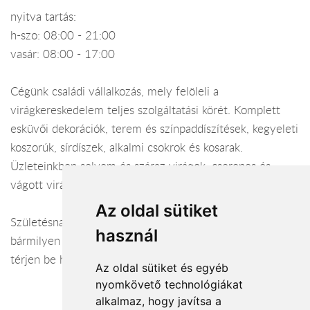
nyitva tartás:
h-szo: 08:00 - 21:00
vasár: 08:00 - 17:00
Cégünk családi vállalkozás, mely felöleli a
virágkereskedelem teljes szolgáltatási körét. Komplett
esküvői dekorációk, terem és színpaddíszítések, kegyeleti
koszorúk, sírdíszek, alkalmi csokrok és kosarak.
Üzleteinkben selyem és száraz virágok, cserepes és
vágott virágok nagy választéka megtalálható.
Az oldal sütiket
Születésnap, névnap, köszöntő, díszítés, gyász... Ha
használ
bármilyen alkalomra virággal szeretne kedveskedni,
térjen be hozzánk, és mi csokorba kötjük az elképzelését!
Az oldal sütiket és egyéb
nyomkövető technológiákat
alkalmaz, hogy javítsa a