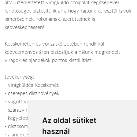
által üzemeltetett virágküldő szolgálat segítségével
lehetőséget biztosítunk arra hogy rajtunk keresztül távoli
ismerőseinek, rokonainak, szeretteinek is
kedveskedhessen!
Kecskeméten és vonzáskörzetében rendkívül
kedvezményes áron biztosítjuk a nálunk megrendelt
virágok és ajándékok pontos kiszállítást.
tevékenység:
- virágküldés Kecskemét
- cserepes dísznövények
- vágott virágok
- szárazvirág kompozíciók
- kegyeleti készítmények
Az oldal sütiket
- díszcsomagolás
használ
- ajándékcsokrok