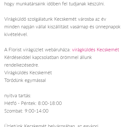
hogy munkatársaink időben fel tudjanak készülni.
Virágküldő szolgálatunk Kecskemét városba az év
minden napján vállal kiszállítást vasárnap és ünnepnapok
kivételével.
A Florist virágüzlet webáruháza:
virágküldés Kecskemét
Kérdéseiddel kapcsolatban örömmel állunk
rendelkezésedre.
Virágküldés Kecskemét
Törődünk egymással
nyitva tartás:
Hétfő - Péntek: 8:00-18:00
Szombat: 9:00-14:00
Üzletünk Kecskemét belvárosában, az egykori