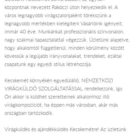
központnak nevezett Rákóczi úton helyezkedik el. A
város legnagyobb virágszalonjaként törekszünk a
legnagyobb mértékben kielégíteni Vásárlóink igényeit,
immár 40 éve. Munkánkat professzionális színvonalon,
nagy szakmai tapasztalattal végezzük. Üzletünk alapelve,
hogy alkalomtól függetlenül, minden körülmény között
kövessük a legújabb irányvonalakat, trendeket, ezáltal
csapatunk egy egyedi stílus létrehozója.
Kecskemét környékén egyedülálló, NEMZETKÖZI
VIRÁGKÜLDŐ SZOLGÁLTATÁSSAL rendelkezünk, így
Ön akkor is küldhet szeretteinek alkalomhoz illő
virágkompozíciót, ha éppen más városban, akár más
országban tartózkodik.
Virágküldés és ajándékküldés Kecskemétre! Az üzletünk