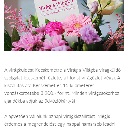
A virágküldést Kecskemétre a Virág a Világba virágküldő
szolgálat kecskeméti üzlete, a Florist virágüzlet végzi. A
kiszállítás ára Kecskemét és 15 kilométeres
vonzáskörzetébe 3.200.- forint. Minden virágcsokorhoz
ajándékba adjuk az üdvözlőkártyát.
Alapvetően vállalunk aznapi virágkiszállítást. Mégis
érdemes a megrendelést egy nappal hamarabb leadni,