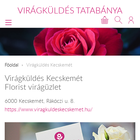
VIRÁGKÜLDÉS TATABÁNYA
Főoldal
Virágküldés Kecskemét
Virágküldés Kecskemét
Florist virágüzlet
6000 Kecskemét, Rákóczi u. 8.
https://www.viragkuldeskecskemet.hu/