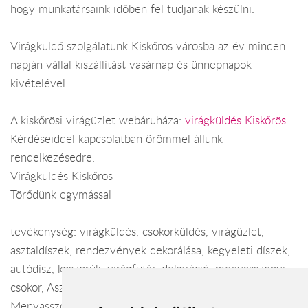
hogy munkatársaink időben fel tudjanak készülni.
Virágküldő szolgálatunk Kiskőrös városba az év minden
napján vállal kiszállítást vasárnap és ünnepnapok
kivételével.
A kiskőrösi virágüzlet webáruháza:
virágküldés Kiskőrös
Kérdéseiddel kapcsolatban örömmel állunk
rendelkezésedre.
Virágküldés Kiskőrös
Törődünk egymással
tevékenység: virágküldés, csokorküldés, virágüzlet,
asztaldíszek, rendezvények dekorálása, kegyeleti díszek,
autódísz, koszorúk, virágfutár, dekoráció, menyasszonyi
csokor, Asztaldíszek, Dekoráció, Virágküldés,
Menyasszonyi csokor, Autódísz, Virágfutár,