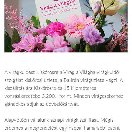
A virágküldést Kiskőrösre a Virág a Világba virágküldő
szolgálat kiskőrösi üzlete, a Ba Irén virágüzlete végzi. A
kiszállítás ára Kiskőrösre és 15 kilométeres
vonzáskörzetébe 3.200.- forint. Minden virágcsokorhoz
ajándékba adjuk az üdvözlőkártyát.
Alapvetően vállalunk aznapi virágkiszállítást. Mégis
érdemes a megrendelést egy nappal hamarabb leadni,