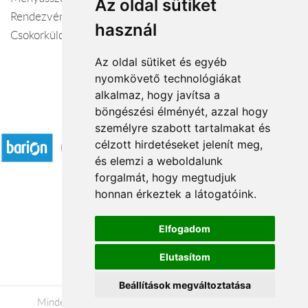
Az oldal sütiket
Rendezvények Dekorálása, Kegyeleti Díszek, Koszorú,
használ
Csokorküldés
Az oldal sütiket és egyéb
nyomkövető technológiákat
alkalmaz, hogy javítsa a
böngészési élményét, azzal hogy
Elfogadott fizetési módok
személyre szabott tartalmakat és
célzott hirdetéseket jelenít meg,
és elemzi a weboldalunk
forgalmát, hogy megtudjuk
honnan érkeztek a látogatóink.
Á.SZ.F.
Elfogadom
Impresszum
Elutasítom
Adatkezelési tájékoztató
Beállítások megváltoztatása
Minden jog fenntartva © 2026 |
+36 20 488-8362
|