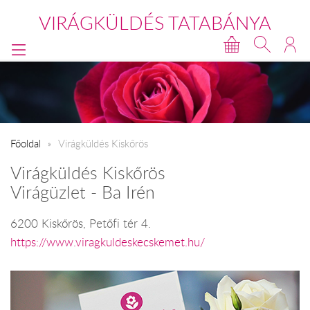
VIRÁGKÜLDÉS TATABÁNYA
Főoldal
Virágküldés Kiskőrös
Virágküldés Kiskőrös
Virágüzlet - Ba Irén
6200 Kiskőrös, Petőfi tér 4.
https://www.viragkuldeskecskemet.hu/