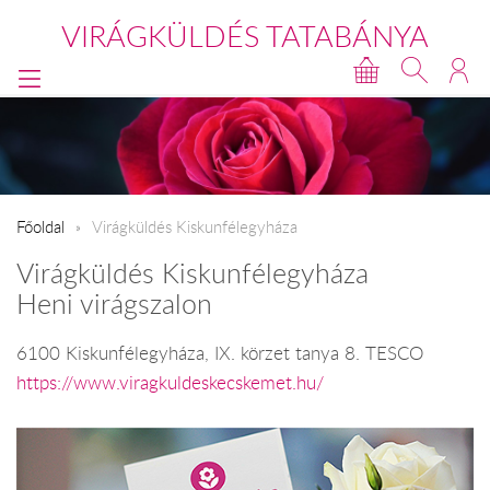
VIRÁGKÜLDÉS TATABÁNYA
Főoldal
Virágküldés Kiskunfélegyháza
Virágküldés Kiskunfélegyháza
Heni virágszalon
6100 Kiskunfélegyháza, IX. körzet tanya 8. TESCO
https://www.viragkuldeskecskemet.hu/