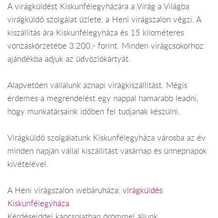
A virágküldést Kiskunfélegyházára a Virág a Világba
virágküldő szolgálat üzlete, a Heni virágszalon végzi. A
kiszállítás ára Kiskunfélegyháza és 15 kilométeres
vonzáskörzetébe 3.200.- forint. Minden virágcsokorhoz
ajándékba adjuk az üdvözlőkártyát.
Alapvetően vállalunk aznapi virágkiszállítást. Mégis
érdemes a megrendelést egy nappal hamarabb leadni,
hogy munkatársaink időben fel tudjanak készülni.
Virágküldő szolgálatunk Kiskunfélegyháza városba az év
minden napján vállal kiszállítást vasárnap és ünnepnapok
kivételével.
A Heni virágszalon webáruháza:
virágküldés
Kiskunfélegyháza
Kérdéseiddel kapcsolatban örömmel állunk