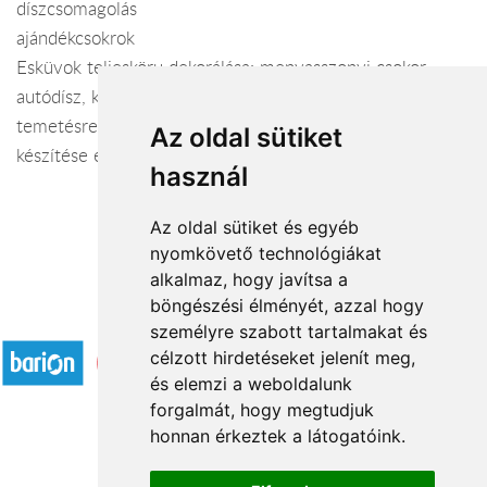
díszcsomagolás
ajándékcsokrok
Esküvok teljesköru dekorálása: menyasszonyi csokor,
autódísz, koszorúslány és dobó csokor, kitűző.
temetésre koszorúk, sírcsokrok, urna- és koporsódíszek
Az oldal sütiket
készítése és kiszállítása.
használ
Az oldal sütiket és egyéb
nyomkövető technológiákat
alkalmaz, hogy javítsa a
böngészési élményét, azzal hogy
Elfogadott fizetési módok
személyre szabott tartalmakat és
célzott hirdetéseket jelenít meg,
és elemzi a weboldalunk
forgalmát, hogy megtudjuk
honnan érkeztek a látogatóink.
Á.SZ.F.