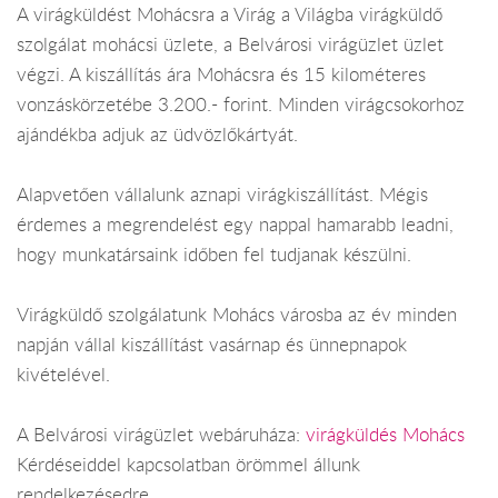
A virágküldést Mohácsra a Virág a Világba virágküldő
szolgálat mohácsi üzlete, a Belvárosi virágüzlet üzlet
végzi. A kiszállítás ára Mohácsra és 15 kilométeres
vonzáskörzetébe 3.200.- forint. Minden virágcsokorhoz
ajándékba adjuk az üdvözlőkártyát.
Alapvetően vállalunk aznapi virágkiszállítást. Mégis
érdemes a megrendelést egy nappal hamarabb leadni,
hogy munkatársaink időben fel tudjanak készülni.
Virágküldő szolgálatunk Mohács városba az év minden
napján vállal kiszállítást vasárnap és ünnepnapok
kivételével.
A Belvárosi virágüzlet webáruháza:
virágküldés Mohács
Kérdéseiddel kapcsolatban örömmel állunk
rendelkezésedre.