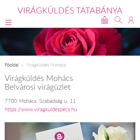
VIRÁGKÜLDÉS TATABÁNYA
Főoldal
Virágküldés Mohács
Virágküldés Mohács
Belvárosi virágüzlet
7700 Mohács, Szabadság u. 11
https://www.viragkuldespecs.hu