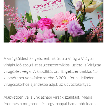
A virágküldést Szigetszentmiklósra a Virág a Világba
virágküldő szolgálat szigetszentmiklósi üzlete, a Virágtár
virágüzlet végzi. A kiszállítás ára Szigetszentmiklós 15
kilométeres vonzáskörzetébe 3.200.- forint. Minden
virágcsokorhoz ajándékba adjuk az üdvözlőkártyát.
Alapvetően vállalunk aznapi virágkiszállítást. Mégis
érdemes a megrendelést egy nappal hamarabb leadni,