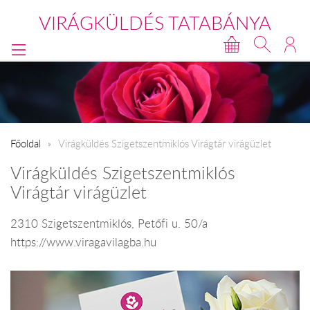
VIRÁGKÜLDÉS TATABÁNYA
Főoldal
Virágküldés Szigetszentmiklós Virágtár virágüzlet
Virágküldés Szigetszentmiklós
Virágtár virágüzlet
2310 Szigetszentmiklós, Petőfi u. 50/a
https://www.viragavilagba.hu