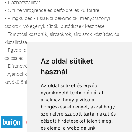
- Házhozszállítás
- Online virágrendelés belföldre és külföldre
- Virágküldés - Esküvői dekorációk, menyasszonyi
csokrok, vőlegénykitűzők, autódíszek készítése
- Temetési koszorúk, sírcsokrok, sírdíszek készítése és
kiszállítása
- Egyedi dekorációk készítése lakásokba, irodákba, céges
és családi rendezvényekre
Az oldal sütiket
- Dísznövények telepítése, ápolása és karbantartása
használ
- Ajándékkosarak, borok, csokoládék, tea- és
kávékülönlegességek
Az oldal sütiket és egyéb
nyomkövető technológiákat
alkalmaz, hogy javítsa a
böngészési élményét, azzal hogy
Elfogadott fizetési módok
személyre szabott tartalmakat és
célzott hirdetéseket jelenít meg,
és elemzi a weboldalunk