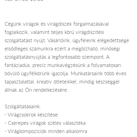
Cégünk virágok és virágdíszek forgalmazásával
foglalkozik, valamint teljes körű virágdíszítési
szolgáltatást nyújt. Vásárlóink, ügyfeleink elégedettsége
elsődleges számunkra ezért a megbízható, minőségi
szolgáltatásnyújtás a legfontosabb szempont. A
fantáziadús, precíz munkavégzésünk a folyamatosan
bővülő ügyfélkörünk igazolja. Munkatársaink több éves
tapasztalattal, kreatív ötleteikkel, mindig készséggel
állnak az Ön rendelkezésére.
Szolgáltatásaink:
- Virágcsokrok készítése
- Cserepes virágok széles választéka
- Virágkompozíciók minden alkalomra