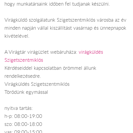
hogy munkatársaink időben fel tudjanak készülni.
Virágküldő szolgálatunk Szigetszentmiklós városba az év
minden napján vállal kiszállítást vasárnap és ünnepnapok
kivételével.
A Virágtár virágüzlet webáruháza:
virágküldés
Szigetszentmiklós
Kérdéseiddel kapcsolatban örömmel állunk
rendelkezésedre.
Virágküldés Szigetszentmiklós
Törődünk egymással
nyitva tartás:
h-p: 08:00-19:00
szo: 08:00-18:00
vas: 09:00-15:00