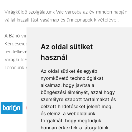
Virágküldő szolgálatunk Vác városba az év minden napján
vállal kiszállítást vasárnap és ünnepnapok kivételével.
A Bánó virágüzlet webáruháza:
virágküldés Vác
Kérdéseiddel kapcsolatban örömmel állunk
Az oldal sütiket
rendelkezésedre.
használ
Virágküldés Vác
Törődünk egymással
Az oldal sütiket és egyéb
nyomkövető technológiákat
alkalmaz, hogy javítsa a
böngészési élményét, azzal hogy
Elfogadott fizetési módok
személyre szabott tartalmakat és
célzott hirdetéseket jelenít meg,
és elemzi a weboldalunk
forgalmát, hogy megtudjuk
honnan érkeztek a látogatóink.