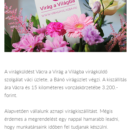
A virágküldést Vácra a Virág a Világba virágküldő
szolgálat váci üzlete, a Bánó virágüzlet végzi. A kiszállítás
ára Vácra és 15 kilométeres vonzáskörzetébe 3.200.-
forint.
Alapvetően vállalunk aznapi virágkiszállítást. Mégis
érdemes a megrendelést egy nappal hamarabb leadni,
hogy munkatársaink időben fel tudjanak készülni.